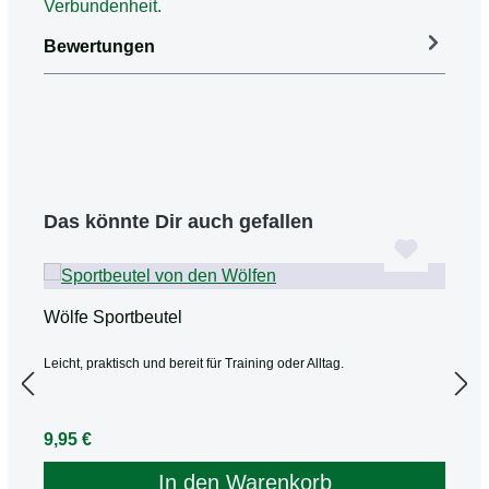
Verbundenheit.
Bewertungen
Produktgalerie überspringen
Das könnte Dir auch gefallen
Wölfe Sportbeutel
W
Leicht, praktisch und bereit für Training oder Alltag.
H
Regulärer Preis:
R
9,95 €
3
In den Warenkorb