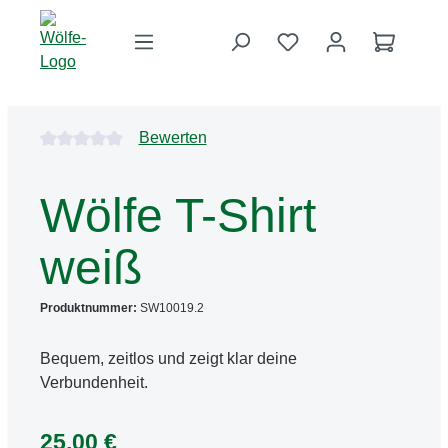
Zum Hauptinhalt springen
Du hast 0 Produkte 
Warenko
Bildergalerie überspringen
Durchschnittliche Bewertung von 0 von 5 Sternen
Bewerten
Wölfe T-Shirt
weiß
Produktnummer:
SW10019.2
Bequem, zeitlos und zeigt klar deine
Verbundenheit.
25,00 €