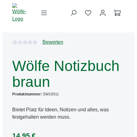
Zum Hauptinhalt springen
Du hast 0 Produkte 
Warenko
Bildergalerie überspringen
Durchschnittliche Bewertung von 0 von 5 Sternen
Bewerten
Wölfe Notizbuch
braun
Produktnummer:
SW10011
Bietet Platz für Ideen, Notizen und alles, was
festgehalten werden muss.
14,95 €