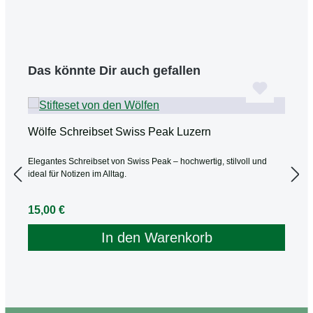
Produktgalerie überspringen
Das könnte Dir auch gefallen
Wölfe Schreibset Swiss Peak Luzern
W
Elegantes Schreibset von Swiss Peak – hochwertig, stilvoll und
S
ideal für Notizen im Alltag.
d
Regulärer Preis:
R
15,00 €
5
In den Warenkorb