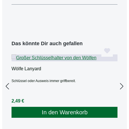
Produktgalerie überspringen
Das könnte Dir auch gefallen
Wölfe Lanyard
W
Schlüssel oder Ausweis immer griffbereit.
G
Regulärer Preis:
R
2,49 €
6
In den Warenkorb