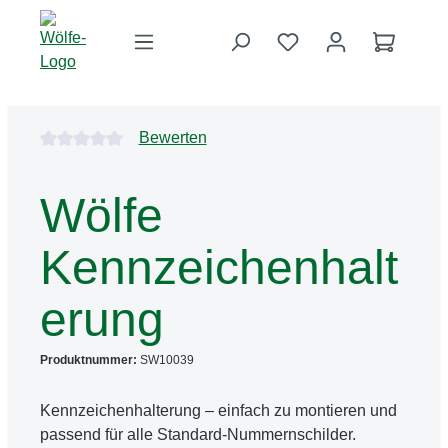
Zum Hauptinhalt springen
Du hast 0 Produkte 
Warenko
Bildergalerie überspringen
Durchschnittliche Bewertung von 0 von 5 Sternen
Bewerten
Wölfe
Kennzeichenhalt
erung
Produktnummer:
SW10039
Kennzeichenhalterung – einfach zu montieren und
passend für alle Standard‑Nummernschilder.