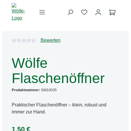
Zum Hauptinhalt springen
Du hast 0 Produkte 
Warenko
Bildergalerie überspringen
Durchschnittliche Bewertung von 0 von 5 Sternen
Bewerten
Wölfe
Flaschenöffner
Produktnummer:
SW10035
Praktischer Flaschenöffner – klein, robust und
immer zur Hand.
1,50 €