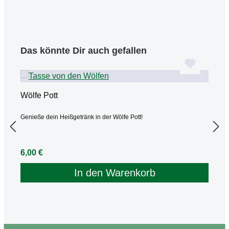
Produktgalerie überspringen
Das könnte Dir auch gefallen
Wölfe Pott
W
Genieße dein Heißgetränk in der Wölfe Pott!
L
Regulärer Preis:
R
6,00 €
9
In den Warenkorb