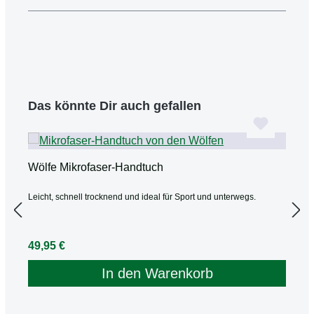
Produktgalerie überspringen
Das könnte Dir auch gefallen
Wölfe Mikrofaser-Handtuch
W
Leicht, schnell trocknend und ideal für Sport und unterwegs.
G
Regulärer Preis:
R
49,95 €
6
In den Warenkorb