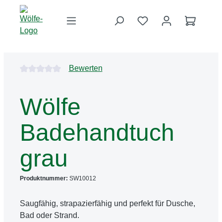
Zum Hauptinhalt springen
Du hast 0 Produkte 
Warenko
Bildergalerie überspringen
Durchschnittliche Bewertung von 0 von 5 Sternen
Bewerten
Wölfe
Badehandtuch
grau
Produktnummer:
SW10012
Saugfähig, strapazierfähig und perfekt für Dusche,
Bad oder Strand.