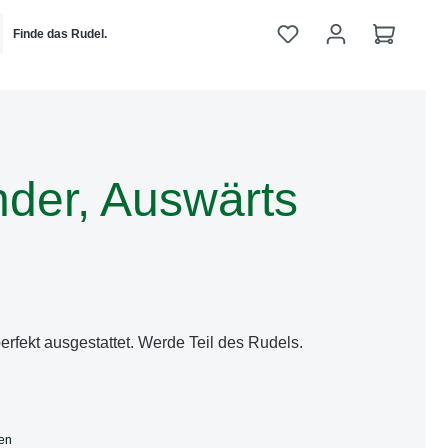
Du hast 0 Produkte 
Warenko
Finde das Rudel.
 von 0 von 5 Sternen
inder, Auswärts
perfekt ausgestattet. Werde Teil des Rudels.
ten