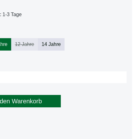
t: 1-3 Tage
ahre
12 Jahre
14 Jahre
verfügbar.)
(Diese Option ist zurzeit nicht verfügbar.)
b den gewünschten Wert ein oder benutze d
 den Warenkorb