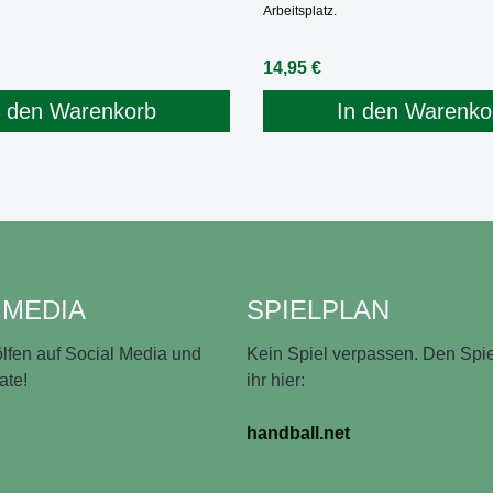
Arbeitsplatz.
Preis:
Regulärer Preis:
14,95 €
n den Warenkorb
In den Warenko
 MEDIA
SPIELPLAN
lfen auf Social Media und
Kein Spiel verpassen. Den Spie
ate!
ihr hier:
handball.net