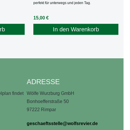
perfekt für unterwegs und jeden Tag.
Regulärer Preis:
15,00 €
rb
In den Warenkorb
ADRESSE
lplan findet
Wölfe Wurzburg GmbH
Bonhoefferstraße 50
97222 Rimpar
geschaeftsstelle@wolfsrevier.de